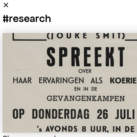
⨯
#research