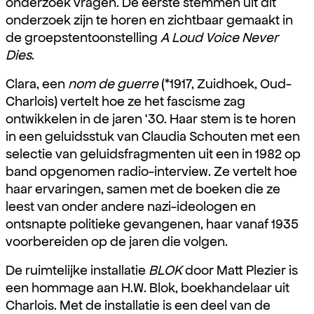
onderzoek vragen. De eerste stemmen uit dit
onderzoek zijn te horen en zichtbaar gemaakt in
de groepstentoonstelling
A Loud Voice Never
Dies
.
Clara, een
nom de guerre
(*1917, Zuidhoek, Oud-
Charlois) vertelt hoe ze het fascisme zag
ontwikkelen in de jaren ‘30. Haar stem is te horen
in een geluidsstuk van Claudia Schouten met een
selectie van geluidsfragmenten uit een in 1982 op
band opgenomen radio-interview. Ze vertelt hoe
haar ervaringen, samen met de boeken die ze
leest van onder andere nazi-ideologen en
ontsnapte politieke gevangenen, haar vanaf 1935
voorbereiden op de jaren die volgen.
De ruimtelijke installatie
BLOK
door Matt Plezier is
een hommage aan H.W. Blok, boekhandelaar uit
Charlois. Met de installatie is een deel van de