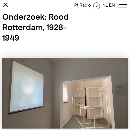
⨯
P1 Radio
NL
EN
Onderzoek: Rood
Rotterdam, 1928-
1949